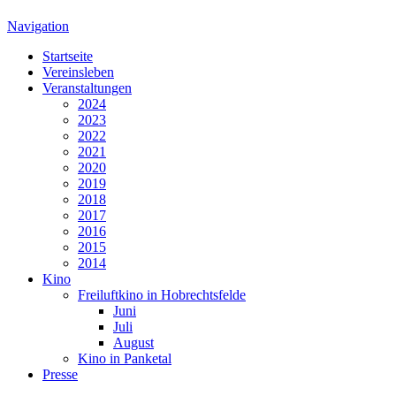
Navigation
Startseite
Vereinsleben
Veranstaltungen
2024
2023
2022
2021
2020
2019
2018
2017
2016
2015
2014
Kino
Freiluftkino in Hobrechtsfelde
Juni
Juli
August
Kino in Panketal
Presse